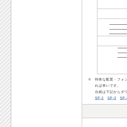
※
特殊な配置・フォ
れば幸いです。
台紙は下記からダ
SP-2
SP-3
SP-