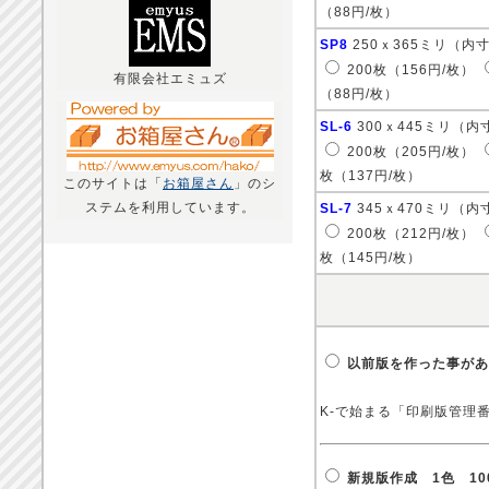
（88円/枚）
SP8
250ｘ365ミリ（内
200枚（156円/枚）
有限会社エミュズ
（88円/枚）
SL-6
300ｘ445ミリ（内
200枚（205円/枚）
枚（137円/枚）
このサイトは「
お箱屋さん
」のシ
ステムを利用しています。
SL-7
345ｘ470ミリ（内
200枚（212円/枚）
枚（145円/枚）
以前版を作った事があ
K-で始まる「印刷版管理
新規版作成 1色 10