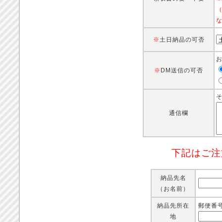
※
土日納品の可否
※
DM送信の可否
通信欄
下記はご注
納品先名
（お名前）
納品先所在
郵便番
地