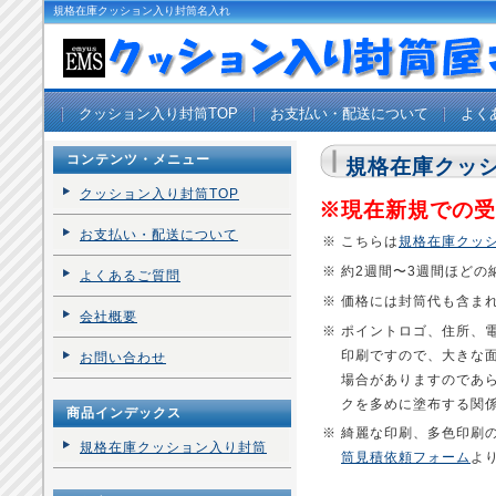
規格在庫クッション入り封筒名入れ
クッション入り封筒TOP
お支払い・配送について
よく
コンテンツ・メニュー
規格在庫クッ
クッション入り封筒TOP
※現在新規での受
お支払い・配送について
※
こちらは
規格在庫クッ
※
約2週間〜3週間ほどの
よくあるご質問
※
価格には封筒代も含ま
会社概要
※
ポイントロゴ、住所、
印刷ですので、大きな
お問い合わせ
場合がありますのであ
クを多めに塗布する関
商品インデックス
※
綺麗な印刷、多色印刷
規格在庫クッション入り封筒
筒見積依頼フォーム
よ