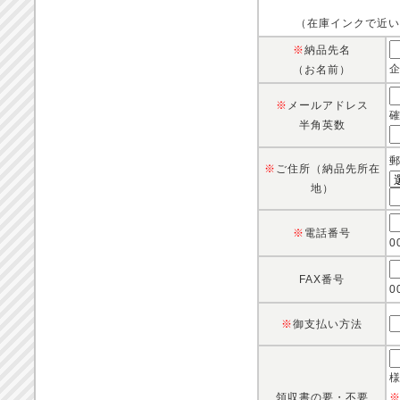
（在庫インクで近い
※
納品先名
（お名前）
※
メールアドレス
半角英数
※
ご住所（納品先所在
地）
※
電話番号
0
FAX番号
0
※
御支払い方法
領収書の要・不要