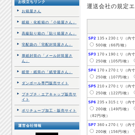
お役立ちリンク
運送会社の規定エ
お箱屋さん
紙箱・化粧箱の「小箱屋さん」
高級貼り箱の「貼り箱屋さん」
SP2
135ｘ230ミリ（内
宅配袋の「宅配封筒屋さん」
500枚（66円/枚）
SP3
170ｘ190ミリ（内
厚紙封筒の「メール封筒屋さ
ん」
250枚（105円/枚）
SP4
170ｘ270ミリ（内
紙管・紙筒の「紙管屋さん」
250枚（107円/枚）
ダンボール専門販売サイト
SP5
210ｘ270ミリ（内
250枚（122円/枚）
プチプチ・エアキャップ販売サ
イト
SP6
235ｘ315ミリ（内
200枚（149円/枚）
ポリチューブ加工・販売サイト
（82円/枚）
SP7
360ｘ270ミリ（内
運営会社情報
200枚（156円/枚）