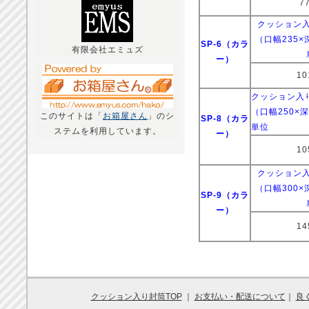
7
クッション
（口幅235×深
SP-6（カラ
有限会社エミュズ
ー）
10
クッション入
（口幅250×深
このサイトは「
お箱屋さん
」のシ
SP-8（カラ
単位
ステムを利用しています。
ー）
10
クッション
（口幅300×深
SP-9（カラ
ー）
14
クッション入り封筒TOP
｜
お支払い・配送について
｜
良