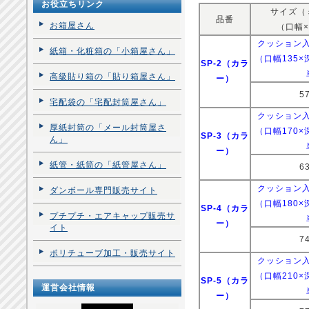
お役立ちリンク
サイズ（
品番
お箱屋さん
（口幅
クッション
紙箱・化粧箱の「小箱屋さん」
（口幅135×深
SP-2（カラ
高級貼り箱の「貼り箱屋さん」
ー）
5
宅配袋の「宅配封筒屋さん」
クッション
厚紙封筒の「メール封筒屋さ
（口幅170×深
SP-3（カラ
ん」
ー）
紙管・紙筒の「紙管屋さん」
6
クッション
ダンボール専門販売サイト
（口幅180×深
SP-4（カラ
プチプチ・エアキャップ販売サ
ー）
イト
7
ポリチューブ加工・販売サイト
クッション
（口幅210×深
SP-5（カラ
運営会社情報
ー）